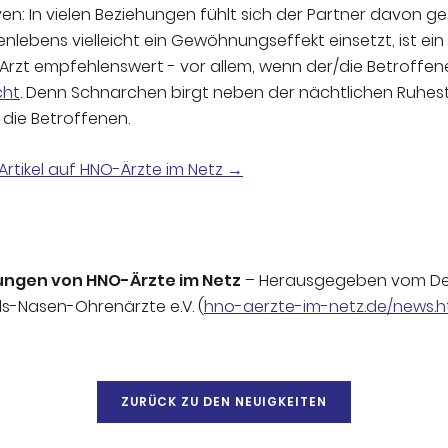
n: In vielen Beziehungen fühlt sich der Partner davon g
lebens vielleicht ein Gewöhnungseffekt einsetzt, ist ein
Arzt empfehlenswert - vor allem, wenn der/die Betroffe
cht
. Denn Schnarchen birgt neben der nächtlichen Ruhes
 die Betroffenen.
Artikel auf HNO-Ärzte im Netz →
ungen von HNO-Ärzte im Netz
– Herausgegeben vom D
s-Nasen-Ohrenärzte e.V. (
hno-aerzte-im-netz.de/news.h
ZURÜCK ZU DEN NEUIGKEITEN