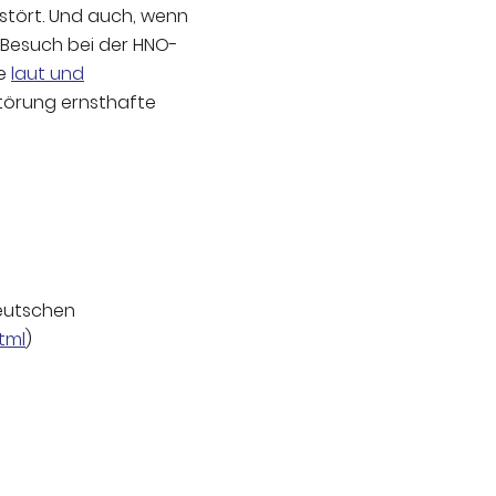
estört. Und auch, wenn
 Besuch bei der HNO-
ne
laut und
törung ernsthafte
eutschen
tml
)